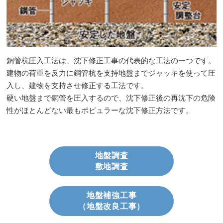
銅管杭圧入工法は、沈下修正工事の代表的な工法の一つです。
建物の荷重を反力に鋼管杭を支持地盤までジャッキを使って圧
入し、建物を支持させ修正する工法です。
硬い地盤まで銅管を圧入するので、沈下修正後の再沈下の危険
性がほとんどない最もポピュラーな沈下修正方法です。
地盤調査
敷地調査
地盤補強工事
（地盤改良工事）